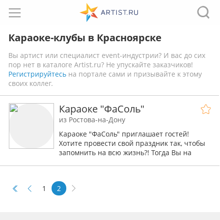
Караоке-клубы в Красноярске
Вы артист или специалист event-индустрии? И вас до сих
пор нет в каталоге Artist.ru? Не упускайте заказчиков!
Регистрируйтесь
на портале сами и призывайте к этому
своих коллег.
Караоке "ФаСоль"
из Ростова-на-Дону
Караоке "ФаСоль" приглашает гостей!
Хотите провести свой праздник так, чтобы
запомнить на всю жизнь?! Тогда Вы на
правильном пути. Побывав в караоке
"ФаСоль" один раз, Вы не останетесь
равнодушным.
1
2